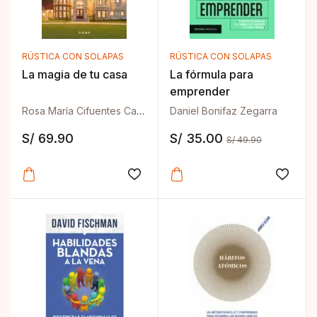
RÚSTICA CON SOLAPAS
RÚSTICA CON SOLAPAS
La magia de tu casa
La fórmula para
emprender
Rosa María Cifuentes Castañeda
Daniel Bonifaz Zegarra
S/
69.90
S/
35.00
S/
49.90
Añadir a la lista de deseos
Añadir