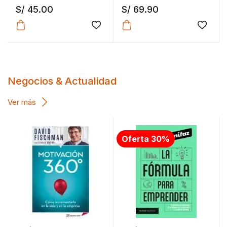
S/
45.00
S/
69.90
Añadir a la lista de deseos
Añadir
Negocios & Actualidad
Ver más
Oferta 30%