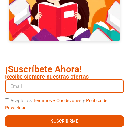
¡Suscríbete Ahora!
Recibe siempre nuestras ofertas
Acepto los
Términos y Condiciones
y
Política de
Privacidad
SUSCRIBIRME