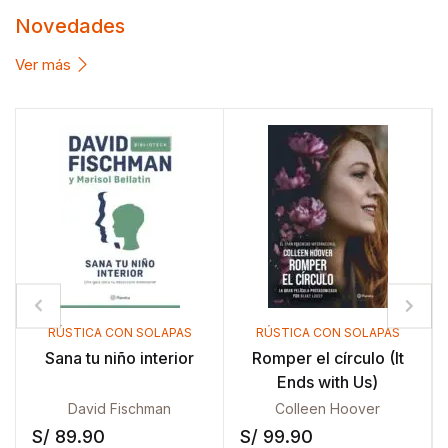
Novedades
Ver más
PAS
RÚSTICA CON SOLAPAS
PACK
ior
Romper el círculo (It
Pack Marian Rojas
Ends with Us)
Colleen Hoover
Marian Rojas Estapé
S/
99.90
S/
159.90