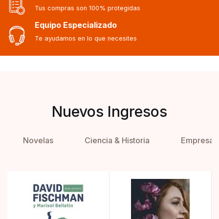
Tus compras son 100% protegidas
Equipo Especializado
Te ayudamos en lo que necesites
Nuevos Ingresos
Novelas
Ciencia & Historia
Empresa 