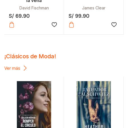
la vena
David Fischman
James Clear
S/
69.90
S/
99.90
Añadir a la lista de deseos
Añadir
¡Clásicos de Moda!
Ver más