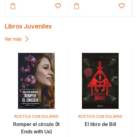
Añadir a la lista de deseos
Añadir a la lista de deseos
Añ
Libros Juveniles
Ver más
RÚSTICA CON SOLAPAS
RÚSTICA CON SOLAPAS
Romper el círculo (It
El libro de Bill
Ends with Us)