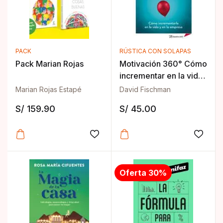
PACK
RÚSTICA CON SOLAPAS
Pack Marian Rojas
Motivación 360° Cómo
incrementar en la vida
y en la empresa
Marian Rojas Estapé
David Fischman
S/
159.90
S/
45.00
Añadir a la lista de deseos
Añadir
Oferta 30%