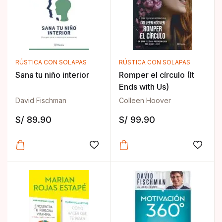
RÚSTICA CON SOLAPAS
RÚSTICA CON SOLAPAS
Sana tu niño interior
Romper el círculo (It
Ends with Us)
David Fischman
Colleen Hoover
S/
89.90
S/
99.90
Añadir a la lista de deseos
Añadir