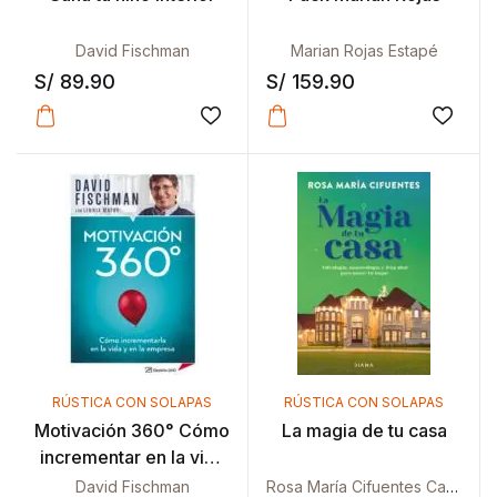
David Fischman
Marian Rojas Estapé
S/
89.90
S/
159.90
Añadir a la lista de deseos
Añadir
RÚSTICA CON SOLAPAS
RÚSTICA CON SOLAPAS
Motivación 360° Cómo
La magia de tu casa
incrementar en la vida
y en la empresa
David Fischman
Rosa María Cifuentes Castañeda