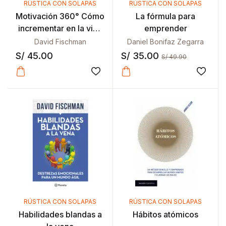
RÚSTICA CON SOLAPAS
RÚSTICA CON SOLAPAS
Motivación 360° Cómo
La fórmula para
incrementar en la vida
emprender
y en la empresa
David Fischman
Daniel Bonifaz Zegarra
S/
45.00
S/
35.00
S/
49.90
Añadir a la lista de deseos
Añadir
RÚSTICA CON SOLAPAS
RÚSTICA CON SOLAPAS
Habilidades blandas a
Hábitos atómicos