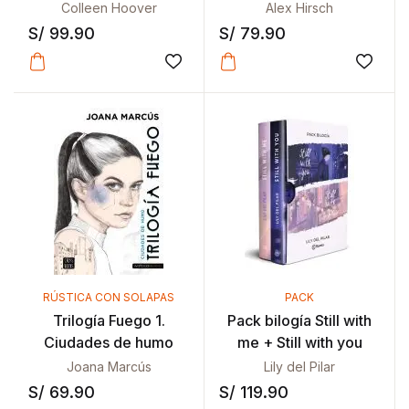
Colleen Hoover
Alex Hirsch
S/
99.90
S/
79.90
Añadir a la lista de deseos
Añadir
RÚSTICA CON SOLAPAS
PACK
Trilogía Fuego 1.
Pack bilogía Still with
Ciudades de humo
me + Still with you
Joana Marcús
Lily del Pilar
S/
69.90
S/
119.90