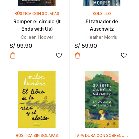
RÚSTICA CON SOLAPAS
BOLSILLO
Romper el círculo (It
El tatuador de
Ends with Us)
Auschwitz
Colleen Hoover
Heather Morris
S/
99.90
S/
59.90
Añadir a la lista de deseos
Añadir
RÚSTICA SIN SOLAPAS
TAPA DURA CON SOBRECUBIERTA