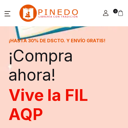
0
¡HASTA 30% DE DS
¡Com
ahora
Vive l
AQP
fertas!