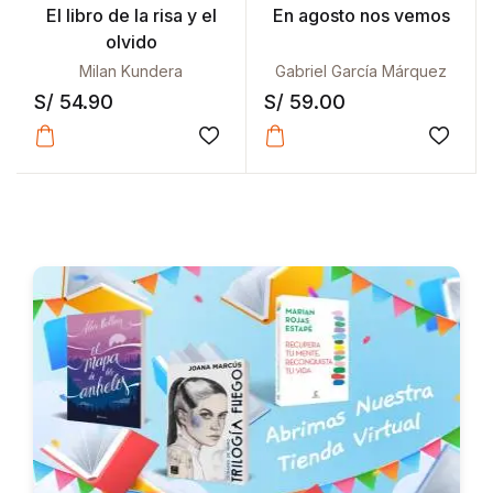
El libro de la risa y el
En agosto nos vemos
olvido
Milan Kundera
Gabriel García Márquez
S/
54.90
S/
59.00
Añadir a la lista de deseos
Añadir