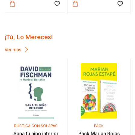
Añadir a la lista de deseos
Añadir
¡Tú, Lo Mereces!
Ver más
RÚSTICA CON SOLAPAS
PACK
Sana tu niño interior
Pack Marian Rojas