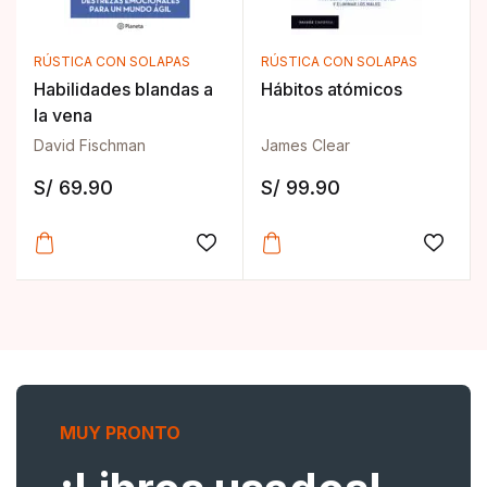
RÚSTICA CON SOLAPAS
RÚSTICA CON SOLAPAS
Habilidades blandas a
Hábitos atómicos
la vena
David Fischman
James Clear
S/
69.90
S/
99.90
Añadir a la lista de deseos
Añadir
MUY PRONTO