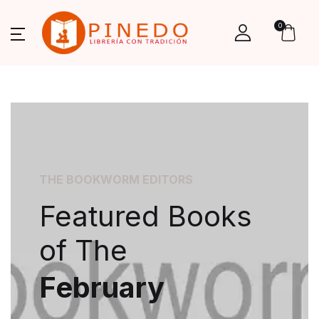
0
THE BOOKWORM EDITORS
Featured Books
of The
February