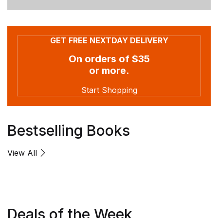
GET FREE NEXTDAY DELIVERY
On orders of $35
or more.
Start Shopping
Bestselling Books
View All
Deals of the Week