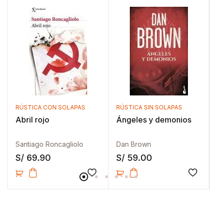
RÚSTICA CON SOLAPAS
RÚSTICA SIN SOLAPAS
Abril rojo
Ángeles y demonios
Santiago Roncagliolo
Dan Brown
S/
69.90
S/
59.00
Añadir a la lista de deseos
Añadir