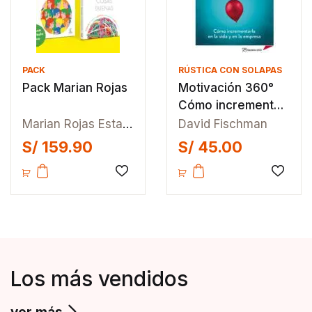
PACK
RÚSTICA CON SOLAPAS
Pack Marian Rojas
Motivación 360°
Cómo incrementar
en la vida y en la
Marian Rojas Estapé
David Fischman
empresa
S/
159.90
S/
45.00
Añadir a la lista de deseos
Añadir
Los más vendidos