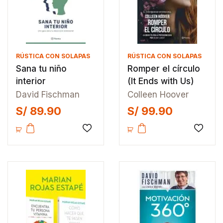
RÚSTICA CON SOLAPAS
RÚSTICA CON SOLAPAS
Sana tu niño
Romper el círculo
interior
(It Ends with Us)
David Fischman
Colleen Hoover
S/
89.90
S/
99.90
Añadir a la lista de deseos
Añadir