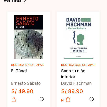
ver más
RÚSTICA SIN SOLAPAS
RÚSTICA CON SOLAPAS
El Túnel
Sana tu niño
interior
Ernesto Sabato
David Fischman
S/
49.90
S/
89.90
Añadir a la lista de deseos
Añadir a