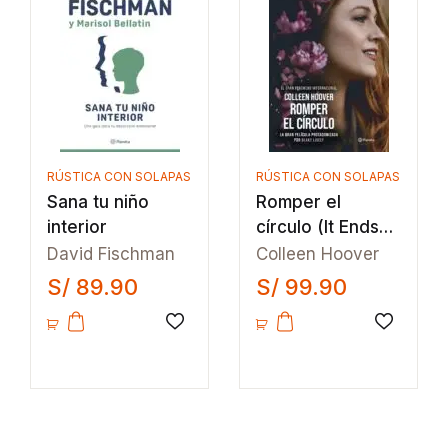
RÚSTICA CON SOLAPAS
RÚSTICA CON SOLAPAS
Sana tu niño
Romper el
interior
círculo (It Ends
with Us)
David Fischman
Colleen Hoover
S/
89.90
S/
99.90
Añadir a la lista de deseos
Añadir a