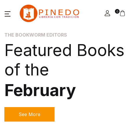
0
THE BOOKWORM EDITORS
T
Featured Books
of the
February
See More