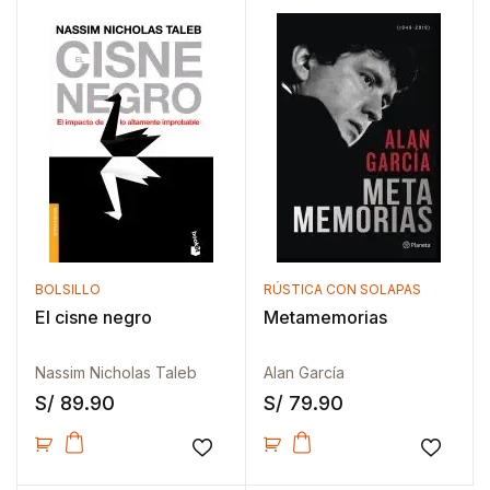
BOLSILLO
RÚSTICA CON SOLAPAS
El cisne negro
Metamemorias
Nassim Nicholas Taleb
Alan García
S/
89.90
S/
79.90
Añadir a la lista de deseos
Añadir