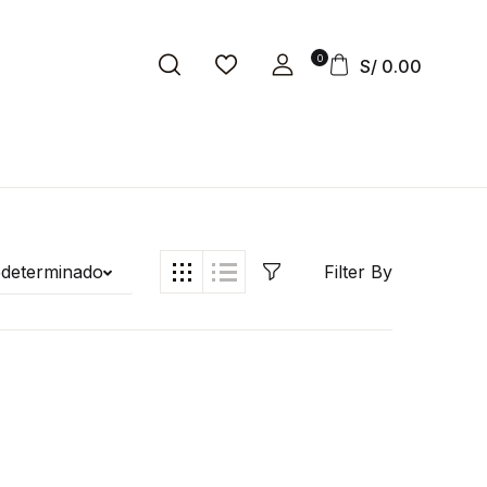
0
S/
0.00
edeterminado
Filter By