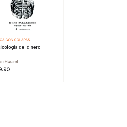
ICA CON SOLAPAS
icología del dinero
an Housel
9.90
sta de deseos
Añadir a la lista de deseos