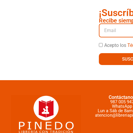
¡Suscrí
Recibe siemp
Acepto los
Té
SUSC
Contáctano
987 005 94
WhatsApp
Lun a Sáb de 8am
atencion@libreriap