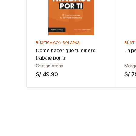
RÚSTICA CON SOLAPAS
RÚST
Cómo hacer que tu dinero
La ps
trabaje por ti
Cristian Arens
Morg
S/
49.90
S/
7
Añadir a la li