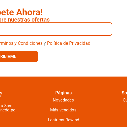
bete Ahora!
re nuestras ofertas
rminos y Condiciones
y
Política de Privacidad
RIBIRME
s
Páginas
So
7
Novedades
Q
 a 8pm
inedo.pe
Más vendidos
Lecturas Rewind