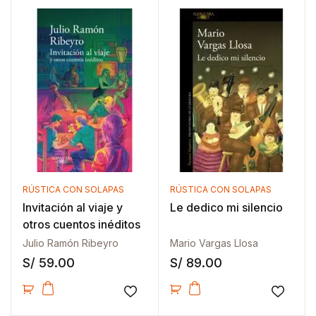
RÚSTICA CON SOLAPAS
RÚSTICA CON SOLAPAS
Invitación al viaje y
Le dedico mi silencio
otros cuentos inéditos
Julio Ramón Ribeyro
Mario Vargas Llosa
S/
59.00
S/
89.00
Añadir a la lista de deseos
Añadir