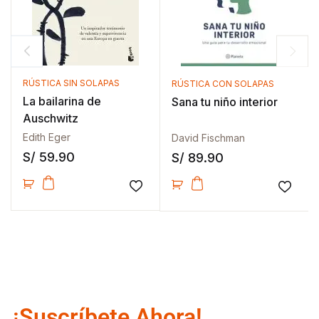
RÚSTICA SIN SOLAPAS
RÚSTICA CON SOLAPAS
La bailarina de
Sana tu niño interior
Auschwitz
Edith Eger
David Fischman
S/
59.90
S/
89.90
Añadir a la lista de deseos
Añadir
¡Suscríbete Ahora!