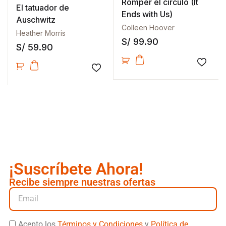
Romper el círculo (It
El tatuador de
Ends with Us)
Auschwitz
Colleen Hoover
Heather Morris
S/
99.90
S/
59.90
Añadir
Añadir a la lista de deseos
¡Suscríbete Ahora!
Recibe siempre nuestras ofertas
Acepto los
Términos y Condiciones
y
Política de