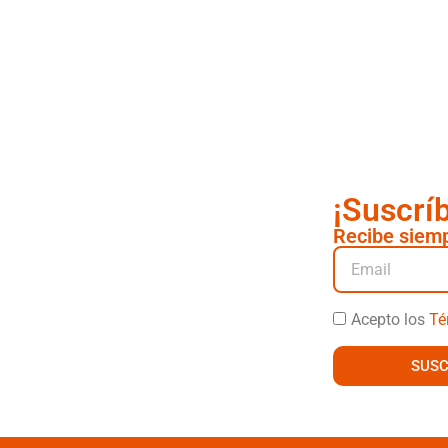
¡Suscrí
Recibe siemp
Acepto los
Té
SUSC