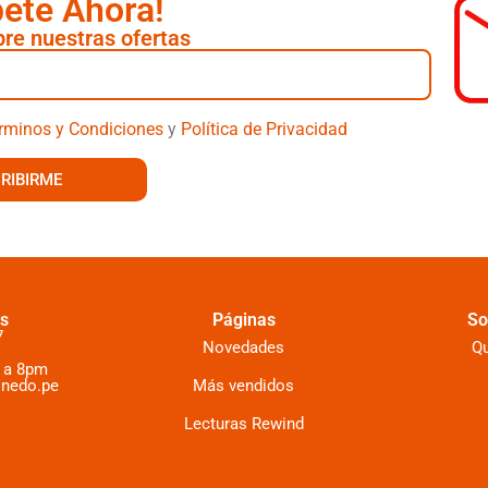
bete Ahora!
re nuestras ofertas
rminos y Condiciones
y
Política de Privacidad
RIBIRME
s
Páginas
So
7
Novedades
Q
 a 8pm
inedo.pe
Más vendidos
Lecturas Rewind