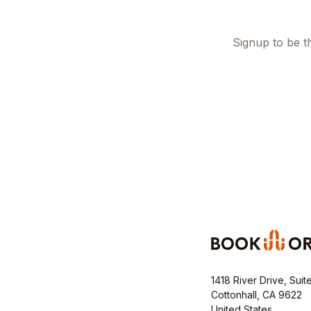
Signup to be th
1418 River Drive, Suit
Cottonhall, CA 9622
United States