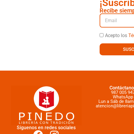
¡Suscrí
Recibe siemp
Acepto los
Té
SUSC
Contáctano
987 005 94
WhatsApp
Lun a Sáb de 8am
atencion@libreriap
Síguenos en redes sociales