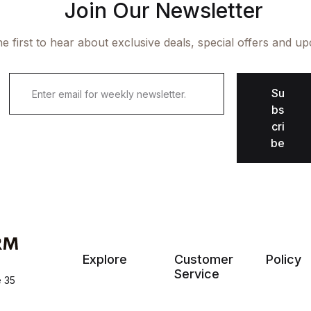
Join Our Newsletter
e first to hear about exclusive deals, special offers and u
Su
bs
cri
be
Explore
Customer
Policy
Service
e 35