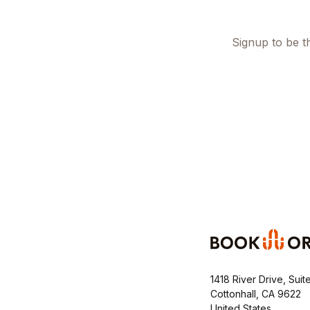
Signup to be th
1418 River Drive, Suit
Cottonhall, CA 9622
United States