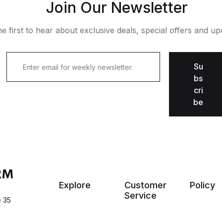
Join Our Newsletter
e first to hear about exclusive deals, special offers and u
Su
bs
cri
be
Explore
Customer
Policy
Service
e 35