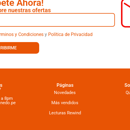
bete Ahora!
re nuestras ofertas
rminos y Condiciones
y
Política de Privacidad
RIBIRME
s
Páginas
So
7
Novedades
Q
 a 8pm
inedo.pe
Más vendidos
Lecturas Rewind