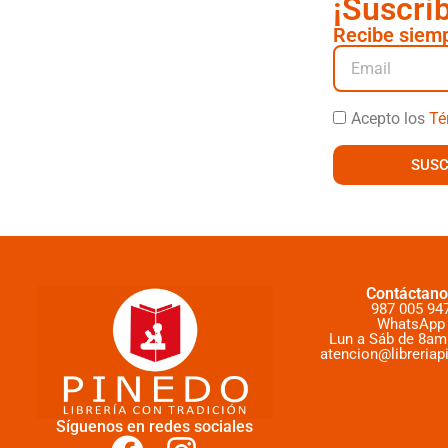
¡Suscrí
Recibe siemp
Acepto los
Té
SUSC
Contáctano
987 005 94
WhatsApp
Lun a Sáb de 8am
atencion@libreriap
Síguenos en redes sociales