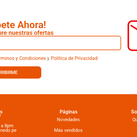
bete Ahora!
re nuestras ofertas
rminos y Condiciones
y
Política de Privacidad
RIBIRME
s
Páginas
So
7
Novedades
Q
 a 8pm
inedo.pe
Más vendidos