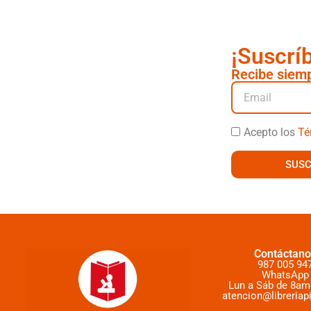
¡Suscrí
Recibe siemp
Acepto los
Té
SUSC
Contáctano
987 005 94
WhatsApp
Lun a Sáb de 8am
atencion@libreriap