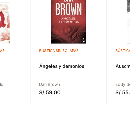
PAS
RÚSTICA SIN SOLAPAS
RÚSTIC
Ángeles y demonios
Auschw
lo
Dan Brown
Eddy d
S/
59.00
S/
55
Añadir a la lista de deseos
Añadir a la list