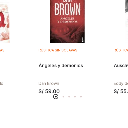
PAS
RÚSTICA SIN SOLAPAS
RÚSTIC
Ángeles y demonios
Auschw
lo
Dan Brown
Eddy d
S/
59.00
S/
55
Añadir a la lista de deseos
Añadir a la list