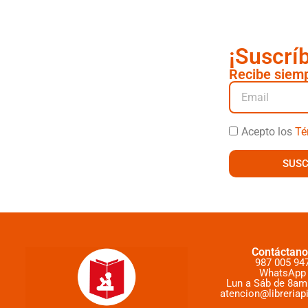
¡Suscrí
Recibe siemp
Acepto los
Té
SUSC
Contáctano
987 005 94
WhatsApp
Lun a Sáb de 8am
atencion@libreriap