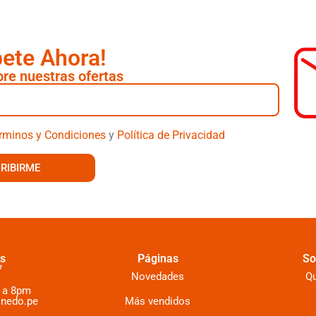
bete Ahora!
re nuestras ofertas
rminos y Condiciones
y
Política de Privacidad
RIBIRME
s
Páginas
So
7
Novedades
Q
 a 8pm
inedo.pe
Más vendidos