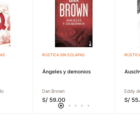
PAS
RÚSTICA SIN SOLAPAS
RÚSTIC
Ángeles y demonios
Auschw
lo
Dan Brown
Eddy d
S/
59.00
S/
55
Añadir a la lista de deseos
Añadir a la list