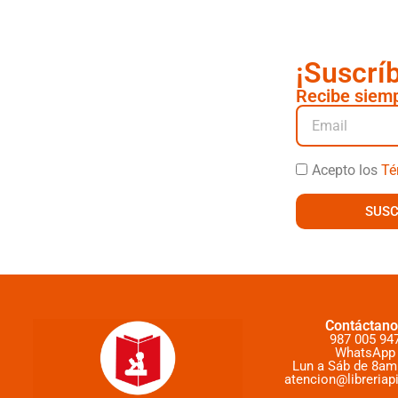
¡Suscrí
Recibe siemp
Acepto los
Té
SUSC
Contáctano
987 005 94
WhatsApp
Lun a Sáb de 8am
atencion@libreriap