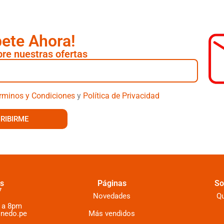
bete Ahora!
re nuestras ofertas
rminos y Condiciones
y
Política de Privacidad
RIBIRME
s
Páginas
So
7
Novedades
Q
 a 8pm
inedo.pe
Más vendidos